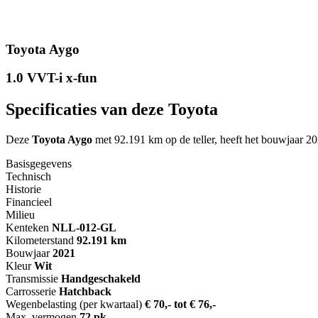
Toyota Aygo
1.0 VVT-i x-fun
Specificaties van deze Toyota
Deze
Toyota Aygo
met 92.191 km op de teller, heeft het bouwjaar 20
Basisgegevens
Technisch
Historie
Financieel
Milieu
Kenteken
NL
L-012-GL
Kilometerstand
92.191 km
Bouwjaar
2021
Kleur
Wit
Transmissie
Handgeschakeld
Carrosserie
Hatchback
Wegenbelasting (per kwartaal)
€ 70,- tot € 76,-
Max. vermogen
72 pk