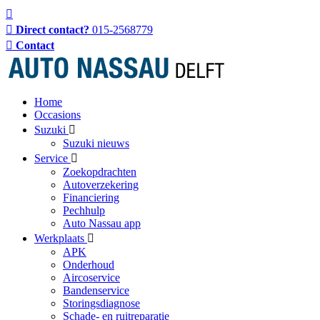
Direct contact?
015-2568779
Contact
Home
Occasions
Suzuki
Suzuki nieuws
Service
Zoekopdrachten
Autoverzekering
Financiering
Pechhulp
Auto Nassau app
Werkplaats
APK
Onderhoud
Aircoservice
Bandenservice
Storingsdiagnose
Schade- en ruitreparatie