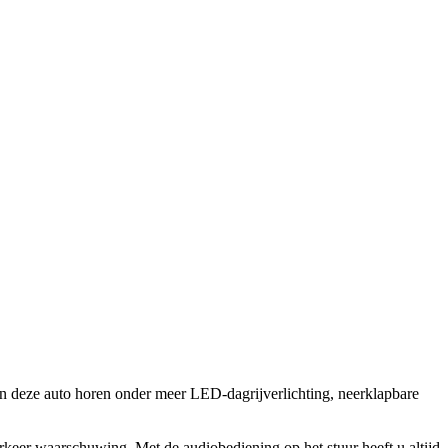
 van deze auto horen onder meer LED-dagrijverlichting, neerklapbare
keer waarschuwing. Met de audiobediening op het stuur heeft u altijd