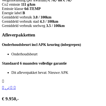
Wegenbelasting (per kwartaal)
€ 70,- tot € 76,-
Co2 emissie
111 g/km
Emissie klasse
6d-TEMP
Energie label
B
Gemiddeld verbruik
3.8 / 100km
Gemiddeld verbruik stad
4.3 / 100km
Gemiddeld verbruik snelweg
3.5 / 100km
Afleverpakketten
Onderhoudsbeurt incl APK keuring (inbegrepen)
Onderhoudsbeurt
Standaard 6 maanden volledige garantie
Dit afleverpakket bevat: Nieuwe APK
€ 9.950,-