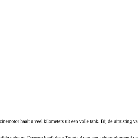
inemotor haalt u veel kilometers uit een volle tank. Bij de uitrusting
rzijde gebeurt. Daarom heeft deze Toyota Aygo een achteropkomend ver