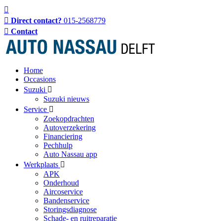
Direct contact?
015-2568779
Contact
Home
Occasions
Suzuki
Suzuki nieuws
Service
Zoekopdrachten
Autoverzekering
Financiering
Pechhulp
Auto Nassau app
Werkplaats
APK
Onderhoud
Aircoservice
Bandenservice
Storingsdiagnose
Schade- en ruitreparatie