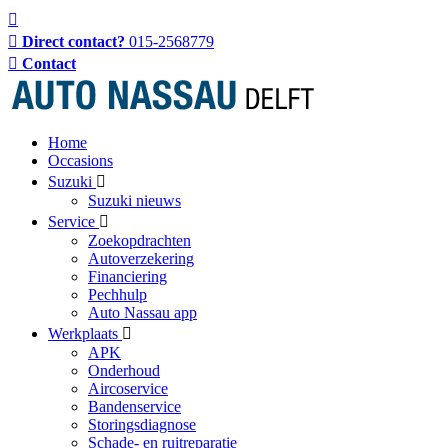
Direct contact?
015-2568779
Contact
Home
Occasions
Suzuki
Suzuki nieuws
Service
Zoekopdrachten
Autoverzekering
Financiering
Pechhulp
Auto Nassau app
Werkplaats
APK
Onderhoud
Aircoservice
Bandenservice
Storingsdiagnose
Schade- en ruitreparatie