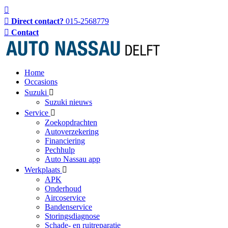
Direct contact?
015-2568779
Contact
Home
Occasions
Suzuki
Suzuki nieuws
Service
Zoekopdrachten
Autoverzekering
Financiering
Pechhulp
Auto Nassau app
Werkplaats
APK
Onderhoud
Aircoservice
Bandenservice
Storingsdiagnose
Schade- en ruitreparatie