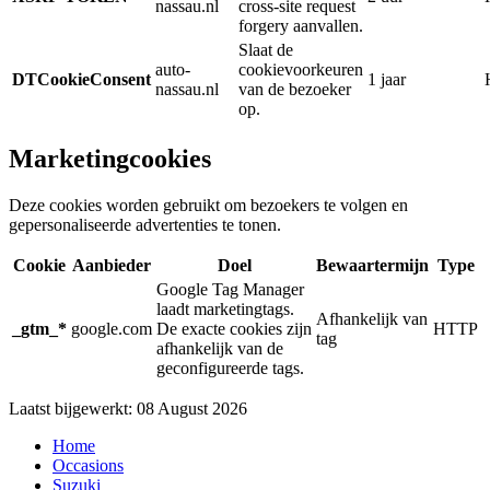
nassau.nl
cross-site request
forgery aanvallen.
Slaat de
auto-
cookievoorkeuren
DTCookieConsent
1 jaar
nassau.nl
van de bezoeker
op.
Marketingcookies
Deze cookies worden gebruikt om bezoekers te volgen en
gepersonaliseerde advertenties te tonen.
Cookie
Aanbieder
Doel
Bewaartermijn
Type
Google Tag Manager
laadt marketingtags.
Afhankelijk van
_gtm_*
google.com
De exacte cookies zijn
HTTP
tag
afhankelijk van de
geconfigureerde tags.
Laatst bijgewerkt: 08 August 2026
Home
Occasions
Suzuki