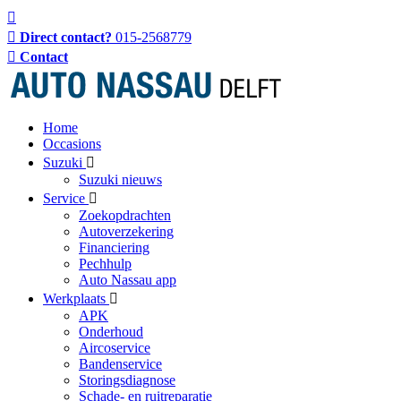
Direct contact?
015-2568779
Contact
Home
Occasions
Suzuki
Suzuki nieuws
Service
Zoekopdrachten
Autoverzekering
Financiering
Pechhulp
Auto Nassau app
Werkplaats
APK
Onderhoud
Aircoservice
Bandenservice
Storingsdiagnose
Schade- en ruitreparatie