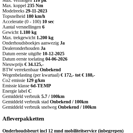
Max. vermogen
110 pk
Max. koppel
235 Nm
Modelreeks
29-11-2023
Topsnelheid
180 km/h
Acceleratie (0 - 100)
10 sec
Aantal versnellingen
6
Gewicht
1.180 kg
Max. trekgewicht
1.200 kg
Onderhoudsboekjes aanwezig
Ja
Dealeronderhouden
Ja
Datum eerste uitgifte
10-12-2025
Datum eerste toelating
04-06-2026
Nieuwprijs
€ 34.125,-
BTW verrekenbaar
Onbekend
Wegenbelasting (per kwartaal)
€ 172,- tot € 188,-
Co2 emissie
129 g/km
Emissie klasse
6d-TEMP
Energie label
C
Gemiddeld verbruik
5.7 / 100km
Gemiddeld verbruik stad
Onbekend / 100km
Gemiddeld verbruik snelweg
Onbekend / 100km
Afleverpakketten
Onderhoudsbeurt incl 12 mnd mobiliteitservice (inbegrepen)