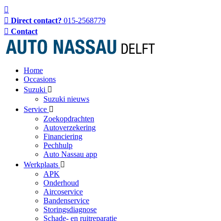
Direct contact?
015-2568779
Contact
Home
Occasions
Suzuki
Suzuki nieuws
Service
Zoekopdrachten
Autoverzekering
Financiering
Pechhulp
Auto Nassau app
Werkplaats
APK
Onderhoud
Aircoservice
Bandenservice
Storingsdiagnose
Schade- en ruitreparatie