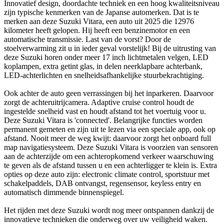
Innovatief design, doordachte techniek en een hoog kwaliteitsniveau
zijn typische kenmerken van de Japanse automerken. Dat is te
merken aan deze Suzuki Vitara, een auto uit 2025 die 12976
kilometer heeft gelopen. Hij heeft een benzinemotor en een
automatische transmissie. Last van de vorst? Door de
stoelverwarming zit u in ieder geval vorstelijk! Bij de uitrusting van
deze Suzuki horen onder meer 17 inch lichtmetalen velgen, LED
koplampen, extra getint glas, in delen neerklapbare achterbank,
LED-achterlichten en snelheidsafhankelijke stuurbekrachtiging.
Ook achter de auto geen verrassingen bij het inparkeren. Daarvoor
zorgt de achteruitrijcamera. Adaptive cruise control houdt de
ingestelde snelheid vast en houdt afstand tot het voertuig voor u.
Deze Suzuki Vitara is 'connected'. Belangrijke functies worden
permanent gemeten en zijn uit te lezen via een speciale app, ook op
afstand. Nooit meer de weg kwijt: daarvoor zorgt het onboard full
map navigatiesysteem. Deze Suzuki Vitara is voorzien van sensoren
aan de achterzijde om een achteropkomend verkeer waarschuwing
te geven als de afstand tussen u en een achterligger te klein is. Extra
opties op deze auto zijn: electronic climate control, sportstuur met
schakelpaddels, DAB ontvangst, regensensor, keyless entry en
automatisch dimmende binnenspiegel.
Het rijden met deze Suzuki wordt nog meer ontspannen dankzij de
innovatieve technieken die onderweg over uw veiligheid waken.