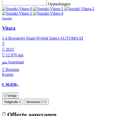
Opmerkingen
Suzuki
Vitara
1.4 Boosterjet Smart Hybrid Select AUTOMAAT
2025
12.976 km
Automaat
Benzine
Kopen
€ 30.850,-
Vorige
Volgende
Versturen
Offerte aanvragen