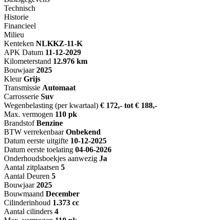
Technisch
Historie
Financieel
Milieu
Kenteken
NL
KKZ-11-K
APK Datum
11-12-2029
Kilometerstand
12.976 km
Bouwjaar
2025
Kleur
Grijs
Transmissie
Automaat
Carrosserie
Suv
Wegenbelasting (per kwartaal)
€ 172,- tot € 188,-
Max. vermogen
110 pk
Brandstof
Benzine
BTW verrekenbaar
Onbekend
Datum eerste uitgifte
10-12-2025
Datum eerste toelating
04-06-2026
Onderhoudsboekjes aanwezig
Ja
Aantal zitplaatsen
5
Aantal Deuren
5
Bouwjaar
2025
Bouwmaand
December
Cilinderinhoud
1.373 cc
Aantal cilinders
4