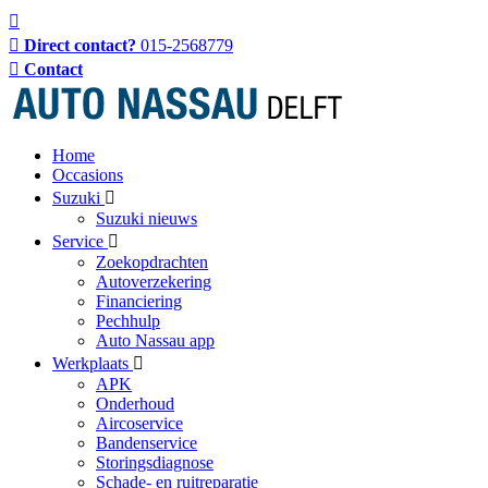
Direct contact?
015-2568779
Contact
Home
Occasions
Suzuki
Suzuki nieuws
Service
Zoekopdrachten
Autoverzekering
Financiering
Pechhulp
Auto Nassau app
Werkplaats
APK
Onderhoud
Aircoservice
Bandenservice
Storingsdiagnose
Schade- en ruitreparatie