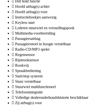
Hill hold functie
Hoofd airbag(s) achter
Hoofd airbag(s) voor
Instructieboekjes aanwezig
Keyless start
Lederen stuurwiel en versnellingspook
Multimedia-voorbereiding
Passagiersairbag
Passagiersstoel in hoogte verstelbaar
Radio-CD/MP3 speler
Regensensor
Rijstrooksensor
Rookvrij
Spraakbediening
Start/stop systeem
Stuur verstelbaar
Stuurwiel multifunctioneel
Telefoonintegratie
Volledige dealeronderhoudshistorie beschikbaar
Zij airbag(s) voor