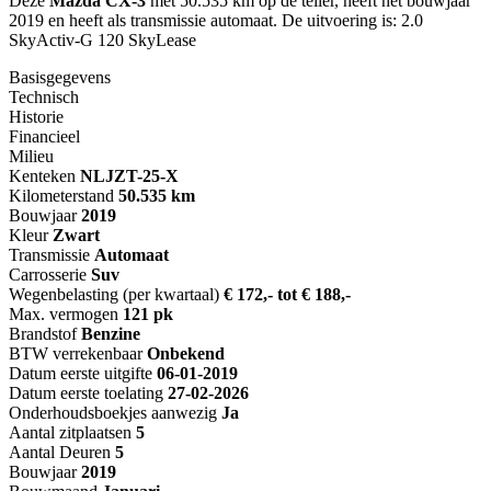
Deze
Mazda CX-3
met 50.535 km op de teller, heeft het bouwjaar
2019 en heeft als transmissie automaat. De uitvoering is: 2.0
SkyActiv-G 120 SkyLease
Basisgegevens
Technisch
Historie
Financieel
Milieu
Kenteken
NL
JZT-25-X
Kilometerstand
50.535 km
Bouwjaar
2019
Kleur
Zwart
Transmissie
Automaat
Carrosserie
Suv
Wegenbelasting (per kwartaal)
€ 172,- tot € 188,-
Max. vermogen
121 pk
Brandstof
Benzine
BTW verrekenbaar
Onbekend
Datum eerste uitgifte
06-01-2019
Datum eerste toelating
27-02-2026
Onderhoudsboekjes aanwezig
Ja
Aantal zitplaatsen
5
Aantal Deuren
5
Bouwjaar
2019