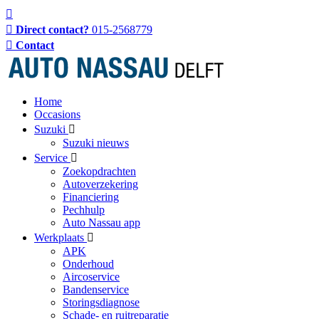
Direct contact?
015-2568779
Contact
Home
Occasions
Suzuki
Suzuki nieuws
Service
Zoekopdrachten
Autoverzekering
Financiering
Pechhulp
Auto Nassau app
Werkplaats
APK
Onderhoud
Aircoservice
Bandenservice
Storingsdiagnose
Schade- en ruitreparatie