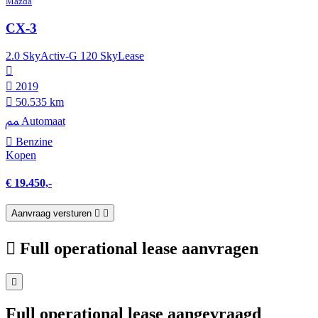
Mazda
CX-3
2.0 SkyActiv-G 120 SkyLease
2019
50.535 km
Automaat
Benzine
Kopen
€ 19.450,-
Aanvraag versturen
Full operational lease aanvragen
Full operational lease aangevraagd