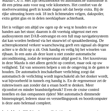
Mazda CX-3. Met zijn benzinemotor en automatische transmissie is
dit een prima auto voor nog vele kilometers. Het comfort van de
stoelverwarming geeft in koude dagen nét dat beetje extra. Bij de
rijke uitrusting horen ook 18 inch lichtmetalen velgen, dakspoiler,
extra getint glas en in delen neerklapbare achterbank.
Het is veiliger om altijd uw ogen op de weg te houden en uw
handen aan het stuur; daarom is dit voertuig uitgerust met een
audiosysteem met DAB-ontvangst en een full map navigatiesysteem
dat kan worden bediend via het stuurwiel of spraakbediening. De
achteropkomend verkeer waarschuwing geeft een signaal als degene
achter u te dicht op u zit. Ook handig en veilig bij het wisselen van
rijbaan. In een auto als deze kunt u niet zonder automatische
airconditioning, zodat de temperatuur altijd goed is. Het luxeniveau
in deze Mazda is niet alleen gericht op comfort, maar ook op uw
veiligheid. Tal van sensoren helpen u om de omgeving in de gaten te
houden. De automatisch inschakelbare verlichting zorgt dat
automatisch de verlichting wordt ingeschakeld als het donker wordt,
wat bijvoorbeeld in tunnels erg handig is. En de regensensor zet de
ruitenwissers aan zonder dat u eraan hoeft te denken. Meer
rijcomfort en minder brandstofgebruik? Even de cruise control
instellen en dan ontspannen rijden! Met automatisch dimmende
binnenspiegel, lederen stuur en versnellingspook en boordcomputer
is deze auto helemaal compleet.