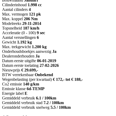
Bouwmaand
Januari
Cilinderinhoud
1.998 cc
Aantal cilinders
4
Max. vermogen
121 pk
Max. koppel
206 Nm
Modelreeks
29-11-2014
Topsnelheid
187 km/h
Acceleratie (0 - 100)
9 sec
Aantal versnellingen
6
Gewicht
1.192 kg
Max. trekgewicht
1.200 kg
Onderhoudsboekjes aanwezig
Ja
Dealeronderhouden
Ja
Datum eerste uitgifte
06-01-2019
Datum eerste toelating
27-02-2026
Nieuwprijs
€ 29.699,-
BTW verrekenbaar
Onbekend
Wegenbelasting (per kwartaal)
€ 172,- tot € 188,-
Co2 emissie
140 g/km
Emissie klasse
6d-TEMP
Energie label
E
Gemiddeld verbruik
6.1 / 100km
Gemiddeld verbruik stad
7.2 / 100km
Gemiddeld verbruik snelweg
5.5 / 100km